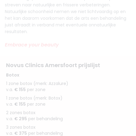
streven naar natuurlijke en frissere verbeteringen.
Natuurlijke schoonheid nemen we niet lichtvaardig op en
het kan daarom voorkomen dat de arts een behandeling
juist afraadt in verband met eventuele onnatuurlijke
resultaten.
Embrace your beauty
Novus Clinics Amersfoort prijslijst
Botox
1 zone botox (merk: Azzalure)
v.a.
€ 155
per zone
1 zone botox (merk: Botox)
v.a.
€ 155
per zone
2 zones botox
v.a.
€ 295
per behandeling
3 zones botox
v.a.
€ 375
per behandeling