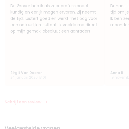
Dr. Grover heb ik als zeer professioneel,
Dr naas i
kundig en eerlijk mogen ervaren. Zij neemt
tijd om j
de tijd, luistert goed en werkt met oog voor
Ik ben ze
een natuurlijk resultaat. Ik voelde me direct
maanden
op mijn gemak, absoluut een aanrader!
Birgit Van Dooren
Anna B
24 januari 2026 13:01
19 novembe
Schrijf een review
Veelgestelde vragen