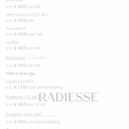
v.a.
€ 400
per ML
HArmonyCa (1,25 ML)
v.a.
€ 500
per
Juvéderm
v.a.
€ 400
per 1 ML
Lipfiller
v.a.
€ 400
per ML
Restylane
v.a.
€ 400
per ML
Fillers overige
Liquid Facelift
v.a.
€ 1.050
per Behandeling
Radiesse (1,5 ML)
v.a.
€ 450
per 1,5 ML
Sculptra (per vial)
v.a.
€ 600
per behandeling