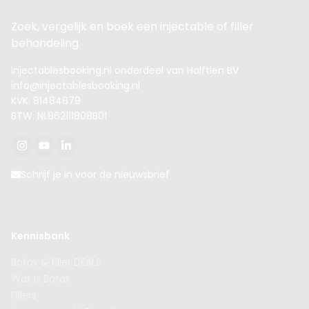
Zoek, vergelijk en boek een injectable of filler
behandeling
Injectablesbooking.nl onderdeel van Halftien BV
info@injectablesbooking.nl
KVK: 81484879
BTW: NL862111808B01
Schrijf je in voor de nieuwsbrief
Kennisbank
Botox & filler DEALS
Wat is Botox
Fillers