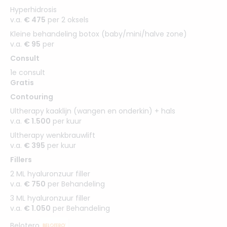
Hyperhidrosis
v.a.
€ 475
per 2 oksels
Kleine behandeling botox (baby/mini/halve zone)
v.a.
€ 95
per
Consult
1e consult
Gratis
Contouring
Ultherapy kaaklijn (wangen en onderkin) + hals
v.a.
€ 1.500
per kuur
Ultherapy wenkbrauwlift
v.a.
€ 395
per kuur
Fillers
2 ML hyaluronzuur filler
v.a.
€ 750
per Behandeling
3 ML hyaluronzuur filler
v.a.
€ 1.050
per Behandeling
Belotero