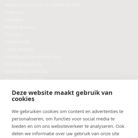
Video Tutorial Arts en kliniek profiel
Over ons
Inloggen
Kliniek reviews
Contact
Clinicminds
Clinic Awards
Vacature cosmetisch arts
Ervaringsgarantie
Marketing university
Model aanmelden
Plaats een blog
Deze website maakt gebruik van
Algemene voorwaarden
cookies
Privacybeleid
Veelgestelde vragen
We gebruiken cookies om content en advertenties te
personaliseren, om functies voor social media te
Botox behandeling in jouw regio?
bieden en om ons websiteverkeer te analyseren. Ook
Vergelijk klinieken per provincie
delen we informatie over uw gebruik van onze site