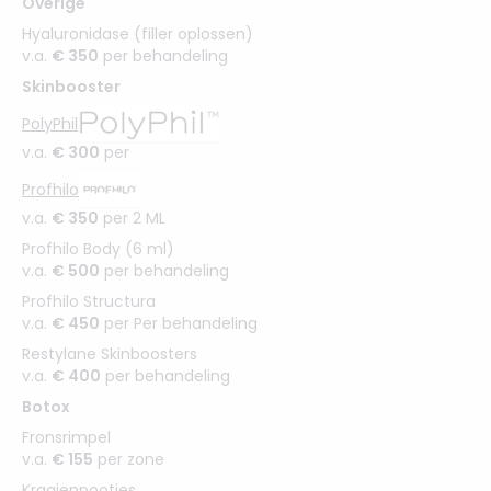
Overige
Hyaluronidase (filler oplossen)
v.a.
€ 350
per behandeling
Skinbooster
PolyPhil
v.a.
€ 300
per
Profhilo
v.a.
€ 350
per 2 ML
Profhilo Body (6 ml)
v.a.
€ 500
per behandeling
Profhilo Structura
v.a.
€ 450
per Per behandeling
Restylane Skinboosters
v.a.
€ 400
per behandeling
Botox
Fronsrimpel
v.a.
€ 155
per zone
Kraaienpootjes