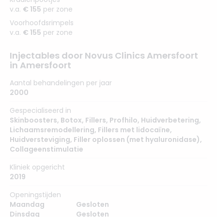
v.a.
€ 155
per zone
Voorhoofdsrimpels
v.a.
€ 155
per zone
Injectables door Novus Clinics Amersfoort
in Amersfoort
Aantal behandelingen per jaar
2000
Gespecialiseerd in
Skinboosters
,
Botox
,
Fillers
,
Profhilo
,
Huidverbetering
,
Lichaamsremodellering
,
Fillers met lidocaïne
,
Huidversteviging
,
Filler oplossen (met hyaluronidase)
,
Collageenstimulatie
Kliniek opgericht
2019
Openingstijden
Maandag
Gesloten
Dinsdag
Gesloten