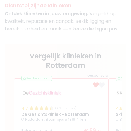
Dichtstbijzijnde klinieken
Ontdek klinieken in jouw omgeving.
Vergelijk op
kwaliteit, reputatie en aanpak. Bekijk ligging en
bereikbaarheid en maak een keuze die bij jou past.
Vergelijk klinieken in
Rotterdam
Gesponsord
Best beoordeeld
Best b
4.7
4.8
(
231
reviews)
De Gezichtskliniek - Rotterdam
SkinSu
Rotterdam, Boompjes 543
<1 km
€ 99
Botox zone vanaf
Botox z
,00