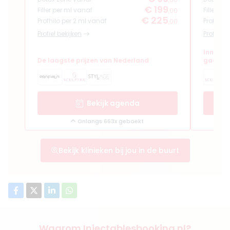
€ 199
Filler per ml vanaf
Filler pe
,00
€ 225
Profhilo per 2 ml vanaf
Profhilo
,00
Profiel bekijken
Profiel b
Innerlij
De laagste prijzen van Nederland
gaan ha
Bekijk agenda
Onlangs 663x geboekt
Bekijk klinieken bij jou in de buurt
Waarom Injectablesbooking.nl?