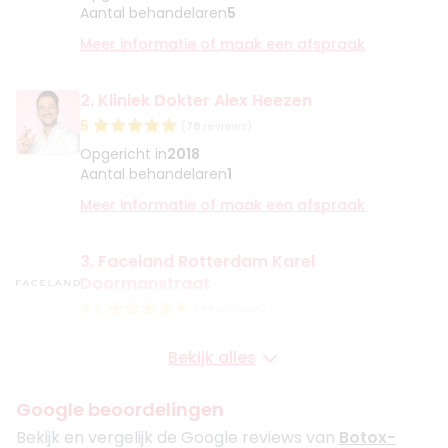
Aantal behandelaren
5
Meer informatie of maak een afspraak
2. Kliniek Dokter Alex Heezen
5
(
78
reviews)
Opgericht in
2018
Aantal behandelaren
1
Meer informatie of maak een afspraak
3. Faceland Rotterdam Karel
Doormanstraat
4.5
(
89
reviews)
Opgericht in
2010
Bekijk alles
Aantal behandelaren
8
Meer informatie of maak een afspraak
Google beoordelingen
Bekijk en vergelijk de Google reviews van
Botox-
4. FB Clinic