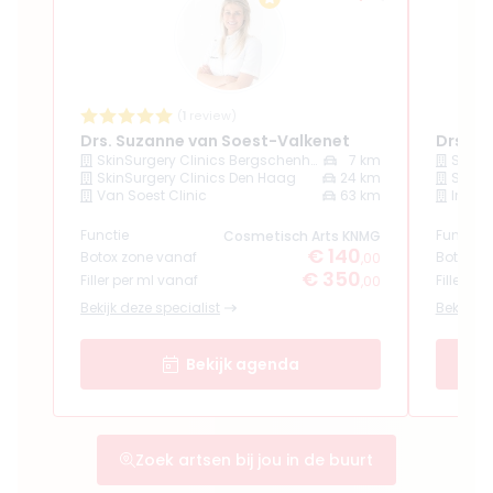
Meer informatie of maak een afspraak
10. Liquid Beauty Kralingen
4.8
(
168
reviews)
(
1
review)
Opgericht in
2011
Drs. Suzanne van Soest-Valkenet
Drs. Al
Aantal behandelaren
3
SkinSurgery Clinics Bergschenhoek
7 km
SkinSurgery Clinics Den Haag
24 km
SkinS
Meer informatie of maak een afspraak
Van Soest Clinic
63 km
Injec
Functie
Functie
Cosmetisch Arts KNMG
€ 140
Botox zone vanaf
Botox z
,00
€ 350
Filler per ml vanaf
Filler pe
,00
Bekijk deze specialist
Bekijk de
Bekijk agenda
Zoek artsen bij jou in de buurt