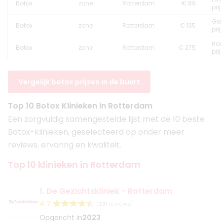
Botox
zone
Rotterdam
€ 89
pri
Ge
Botox
zone
Rotterdam
€ 135
pri
Ho
Botox
zone
Rotterdam
€ 275
pri
Vergelijk botox prijzen in de buurt
Top 10 Botox Klinieken in Rotterdam
Een zorgvuldig samengestelde lijst met de 10 beste
Botox-klinieken, geselecteerd op onder meer
reviews, ervaring en kwaliteit.
Top 10 klinieken in Rotterdam
1. De Gezichtskliniek - Rotterdam
4.7
(
231
reviews)
Opgericht in
2023