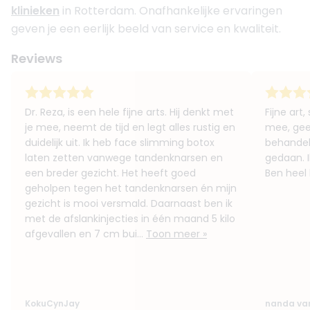
klinieken
in Rotterdam. Onafhankelijke ervaringen
5
(
31
reviews)
geven je een eerlijk beeld van service en kwaliteit.
Opgericht in
2011
Aantal behandelaren
1
Reviews
Meer informatie of maak een afspraak
5. Infusion Clinics Rotterdam
Dr. Reza, is een hele fijne arts. Hij denkt met
Fijne art,
5
je mee, neemt de tijd en legt alles rustig en
mee, geef
(
2
reviews)
duidelijk uit. Ik heb face slimming botox
behandel
Opgericht in
2022
laten zetten vanwege tandenknarsen en
gedaan. I
Aantal behandelaren
0
een breder gezicht. Het heeft goed
Ben heel 
Meer informatie of maak een afspraak
geholpen tegen het tandenknarsen én mijn
gezicht is mooi versmald. Daarnaast ben ik
met de afslankinjecties in één maand 5 kilo
6. JECT Clinics Rotterdam
afgevallen en 7 cm bui...
Toon meer »
4.9
(
106
reviews)
Opgericht in
2020
Aantal behandelaren
6
Meer informatie of maak een afspraak
KokuCynJay
nanda va