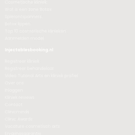
Cosmetische kliniek
Wat is een zone Botox
Spierontspanners
Botox lippen
Top 10 cosmetische klinieken
Aanmelden model
Injectablesbooking.nl
Registreer kliniek
Registreer behandelaar
Video Tutorial Arts en kliniek profiel
Over ons
Inloggen
Kliniek reviews
Contact
Clinicminds
Clinic Awards
Vacature cosmetisch arts
Ervaringsgarantie