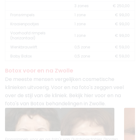
3 zones
€ 250,00
Fronsrimpels
1 zone
€ 99,00
Kraaienpootjes
1 zone
€ 99,00
Voorhoofd rimpels
1 zone
€ 99,00
(horizontaal)
Wenkbrauwlift
0,5 zone
€ 59,00
Baby Botox
0,5 zone
€ 59,00
Botox voor en na Zwolle
De meeste mensen vergelijken cosmetische
klinieken uitvoerig. Voor en na foto's zeggen veel
over de stijl van de kliniek. Bekijk hier voor en na
foto's van Botox behandelingen in Zwolle.
Fronsrimpels
voor en na foto's van
Dutchinjectables Dronten