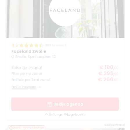
4.5
(
169
reviews)
Faceland Zwolle
Zwolle, Spinhuisplein 10
€ 100
Botox zone vanaf
,00
€ 295
Filler per ml vanaf
,00
€ 260
Profhilo per 2 ml vanaf
,00
Profiel bekijken
Bekijk agenda
Onlangs 44x geboekt
Gesponsord
Geverifieerde kliniek