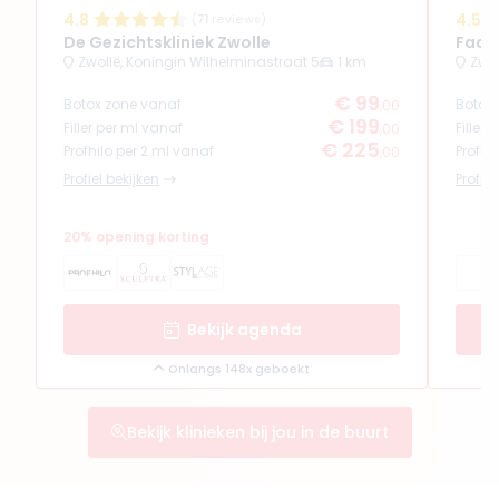
4.8
4.5
(
71
reviews)
De Gezichtskliniek Zwolle
Face
Zwolle, Koningin Wilhelminastraat 5
1 km
Zwol
€ 99
Botox zone vanaf
Botox
,00
€ 199
Filler per ml vanaf
Filler
,00
€ 225
Profhilo per 2 ml vanaf
Profhi
,00
Profiel bekijken
Profiel
20% opening korting
Bekijk agenda
Onlangs 148x geboekt
Bekijk klinieken bij jou in de buurt