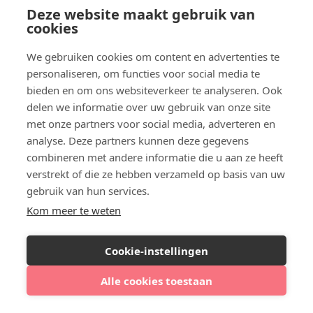
een technisch lastige ingreep. Het is daarom
Deze website maakt gebruik van
cookies
raadzaam om voor een fillerbehandeling te kiezen
voor een ervaren cosmetische arts. Zoek, vergelijk
We gebruiken cookies om content en advertenties te
en boek je volgende filler behandeling in Zwolle. Met
personaliseren, om functies voor social media te
name filler behandelingen
tegen wallen/donkere
bieden en om ons websiteverkeer te analyseren. Ook
kringen
, als
rimpelbehandeling
en
lipfillers
zijn erg
delen we informatie over uw gebruik van onze site
populair.
met onze partners voor social media, adverteren en
analyse. Deze partners kunnen deze gegevens
combineren met andere informatie die u aan ze heeft
verstrekt of die ze hebben verzameld op basis van uw
Zoek, vergelijk en boek
gebruik van hun services.
Kom meer te weten
Cookie-instellingen
Vergelijk op ervaring & prijs
Alle cookies toestaan
Direct een afspraak maken
Vergelijk klinieken in Zwolle