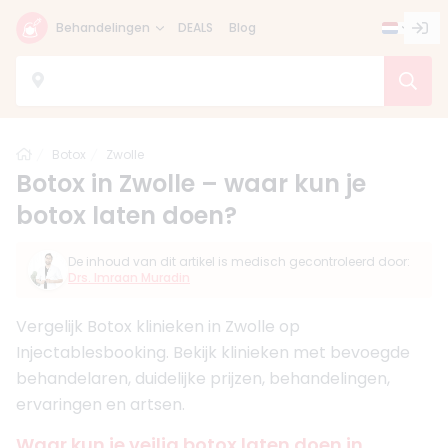
Behandelingen
DEALS
Blog
Home
Botox
Zwolle
Botox in Zwolle – waar kun je
botox laten doen?
De inhoud van dit artikel is medisch gecontroleerd door:
Drs. Imraan Muradin
Vergelijk Botox klinieken in Zwolle op
Injectablesbooking. Bekijk klinieken met bevoegde
behandelaren, duidelijke prijzen, behandelingen,
ervaringen en artsen.
Waar kun je veilig botox laten doen in