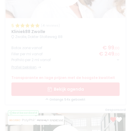
5
(
4
reviews)
Kliniek88 Zwolle
Zwolle, Dokter Stolteweg 88
€ 99
Botox zone vanaf
,00
€ 249
Filler per ml vanaf
,00
-
Profhilo per 2 ml vanaf
Profiel bekijken
Transparante en lage prijzen met de hoogste kwaliteit
Bekijk agenda
Onlangs 54x geboekt
Gesponsord
Best beoordeeld