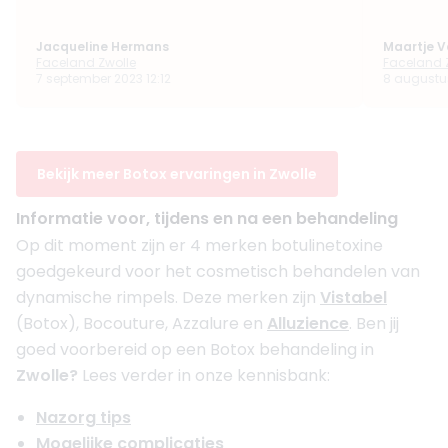
Jacqueline Hermans
Maartje V
Faceland Zwolle
Faceland 
7 september 2023 12:12
8 augustus
Bekijk meer Botox ervaringen in Zwolle
Informatie voor, tijdens en na een behandeling
Op dit moment zijn er 4 merken botulinetoxine
goedgekeurd voor het cosmetisch behandelen van
dynamische rimpels. Deze merken zijn
Vistabel
(Botox), Bocouture, Azzalure en
Alluzience
. Ben jij
goed voorbereid op een Botox behandeling in
Zwolle?
Lees verder in onze kennisbank:
Nazorg tips
Mogelijke complicaties