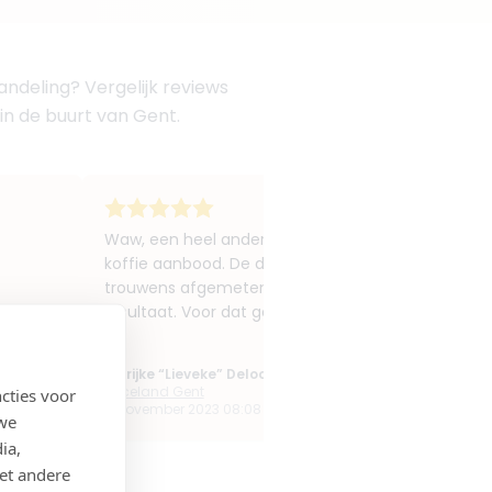
ndeling? Vergelijk reviews
 in de buurt van Gent.
Waw, een heel andere ervaring dan ik gewend was. 
koffie aanbood. De dokter legde mij alles geduldig
trouwens afgemeten, ben ik ook niet gewoon. We zi
resultaat. Voor dat geld maar? Ik kom sowieso teru
Marijke “Lieveke” Deloof
Faceland Gent
cties voor
4 november 2023 08:08
 we
ia,
et andere