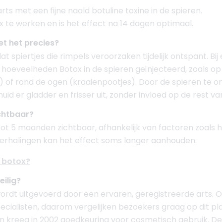
rts met een fijne naald botuline toxine in de spieren.
 te werken en is het effect na 14 dagen optimaal.
t het precies?
 dat spiertjes die rimpels veroorzaken tijdelijk ontspant. Bi
e hoeveelheden Botox in de spieren geïnjecteerd, zoals o
 of rond de ogen (kraaienpootjes). Door de spieren te 
uid er gladder en frisser uit, zonder invloed op de rest van
ichtbaar?
 tot 5 maanden zichtbaar, afhankelijk van factoren zoals h
herhalingen kan het effect soms langer aanhouden.
 botox?
eilig?
wordt uitgevoerd door een ervaren, geregistreerde arts. 
ecialisten, daarom vergelijken bezoekers graag op dit pla
en kreeg in 2002 goedkeuring voor cosmetisch gebruik. D