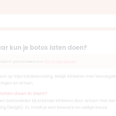
ar kun je botox laten doen?
s medisch gecontroleerd door:
Drs. Imraan Muradin
 Gent op Injectablesbooking. Bekijk klinieken met bevoegde
ringen en artsen.
 laten doen in Gent?
laten behandelen bij erkende klinieken door artsen met een
ng (België). Zo maak je een bewuste en veilige keuze.