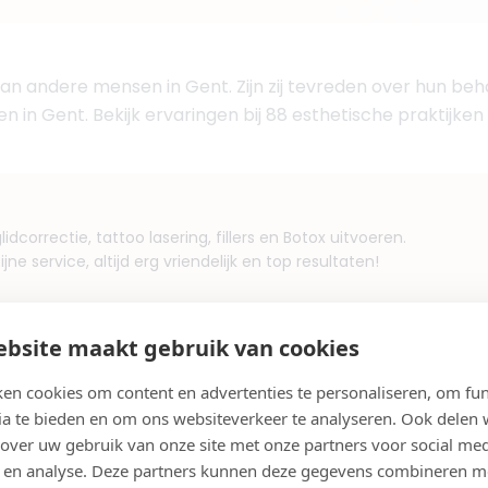
an andere mensen in Gent. Zijn zij tevreden over hun beha
n in Gent. Bekijk ervaringen bij 88 esthetische praktijken
glidcorrectie, tattoo lasering, fillers en Botox uitvoeren.
ne service, altijd erg vriendelijk en top resultaten!
bsite maakt gebruik van cookies
en cookies om content en advertenties te personaliseren, om fun
ia te bieden en om ons websiteverkeer te analyseren. Ook delen
 over uw gebruik van onze site met onze partners voor social med
 en analyse. Deze partners kunnen deze gegevens combineren m