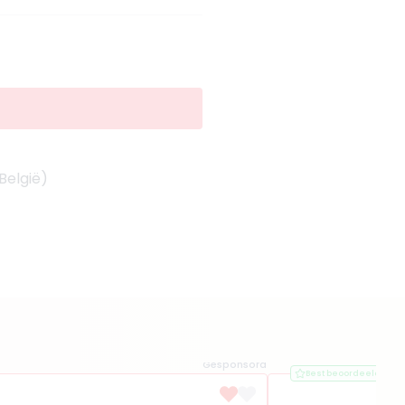
België)
Gesponsord
Best beoordeeld