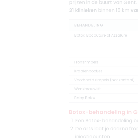
prijzen in de buurt van Gent. W
31 klinieken
binnen 15 km
van
BEHANDELING
Botox, Bocouture of Azzalure
Fronsrimpels
Kraaienpootjes
Voorhoofd rimpels (horizontaal)
Wenkbrauwlift
Baby Botox
Botox-behandeling in G
Een Botox-behandeling be
De arts laat je daarna fr
injectiepunten.