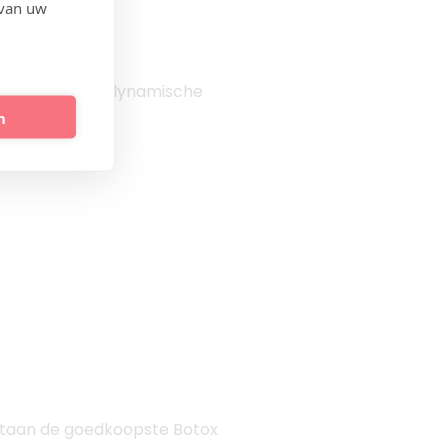
 van uw
ehandelen van dynamische
n
bank:
l staan de goedkoopste Botox