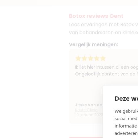
Botox reviews Gent
Lees ervaringen met Botox v
van behandelaren en klinieke
Vergelijk meningen:
Ik liet hier intussen al een oo
Ongelooflijk content van de fij
Deze we
Jitske Van de Veire
KouterClinic
We gebruik
19 januari 2023 17:05
social med
informatie
adverteren