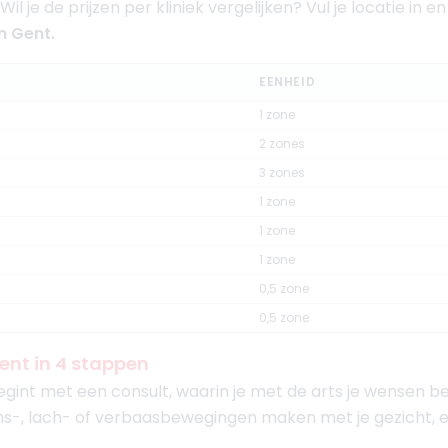
il je de prijzen per kliniek vergelijken? Vul je locatie in en
 Gent.
EENHEID
1 zone
2 zones
3 zones
1 zone
1 zone
1 zone
0,5 zone
0,5 zone
ent in 4 stappen
gint met een consult, waarin je met de arts je wensen b
ons-, lach- of verbaasbewegingen maken met je gezicht,