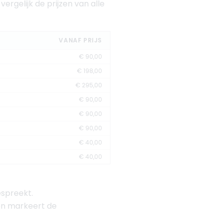
 vergelijk de prijzen van alle
VANAF PRIJS
€ 90,00
€ 198,00
€ 295,00
€ 90,00
€ 90,00
€ 90,00
€ 40,00
€ 40,00
espreekt.
 en markeert de