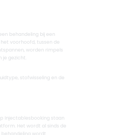
j een behandeling bij een
p het voorhoofd, tussen de
ontspannen, worden rimpels
 je gezicht.
uidtype, stofwisseling en de
Op Injectablesbooking staan
tform. Het wordt al sinds de
e behandeling wordt