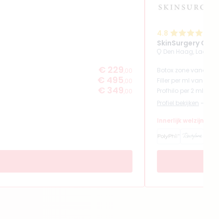
4.8
(
SkinSurgery Clin
Den Haag, Laan va
€ 229
Botox zone vanaf
,00
€ 495
Filler per ml vanaf
,00
€ 349
Profhilo per 2 ml van
,00
Profiel bekijken
Innerlijk welzijn en