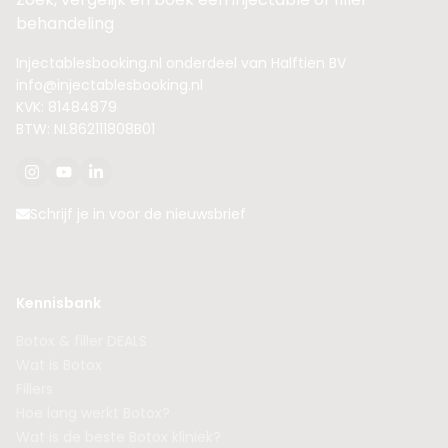
behandeling
Injectablesbooking.nl onderdeel van Halftien BV
info@injectablesbooking.nl
KVK: 81484879
BTW: NL862111808B01
Schrijf je in voor de nieuwsbrief
Kennisbank
Botox & filler DEALS
Wat is Botox
Fillers
Hoe lang werkt Botox?
Wat is de beste Botox kliniek?