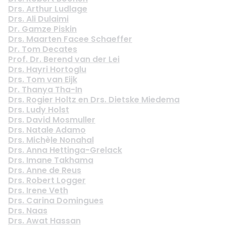
Drs. Arthur Ludlage
Drs. Ali Dulaimi
Dr. Gamze Piskin
Drs. Maarten Facee Schaeffer
Dr. Tom Decates
Prof. Dr. Berend van der Lei
Drs. Hayri Hortoglu
Drs. Tom van Eijk
Dr. Thanya Tha-In
Drs. Rogier Holtz en Drs. Dietske Miedema
Drs. Ludy Holst
Drs. David Mosmuller
Drs. Natale Adamo
Drs. Mich
è
le Nonahal
Drs. Anna Hettinga-Grelack
Drs. Imane Takhama
Drs. Anne de Reus
Drs. Robert Logger
Drs. Irene Veth
Drs. Carina Domingues
Drs. Naas
Drs. Awat Hassan