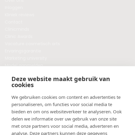
Over ons
Inloggen
Kliniek reviews
Contact
Clinicminds
Clinic Awards
Vacature cosmetisch arts
Ervaringsgarantie
Marketing university
Model aanmelden
Plaats een blog
Deze website maakt gebruik van
Algemene voorwaarden
cookies
Privacybeleid
Veelgestelde vragen
We gebruiken cookies om content en advertenties te
personaliseren, om functies voor social media te
Botox behandeling in jouw regio?
bieden en om ons websiteverkeer te analyseren. Ook
Vergelijk klinieken per provincie
delen we informatie over uw gebruik van onze site
Botox Amsterdam
met onze partners voor social media, adverteren en
Botox Rotterdam
analyse. Deze partners kunnen deze gegevens