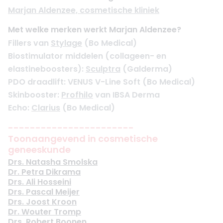
Marjan Aldenzee, cosmetische kliniek
Met welke merken werkt Marjan Aldenzee?
Fillers van
Stylage
(Bo Medical)
Biostimulator middelen (collageen- en
elastineboosters):
Sculptra
(Galderma)
PDO draadlift: VENUS V-Line Soft (Bo Medical)
Skinbooster:
Profhilo
van IBSA Derma
Echo:
Clarius
(Bo Medical)
-----------------------
Toonaangevend in cosmetische
geneeskunde
Drs. Natasha Smolska
Dr. Petra Dikrama
Drs. Ali Hosseini
Drs. Pascal Meijer
Drs. Joost Kroon
Dr. Wouter Tromp
Drs. Robert Boonen