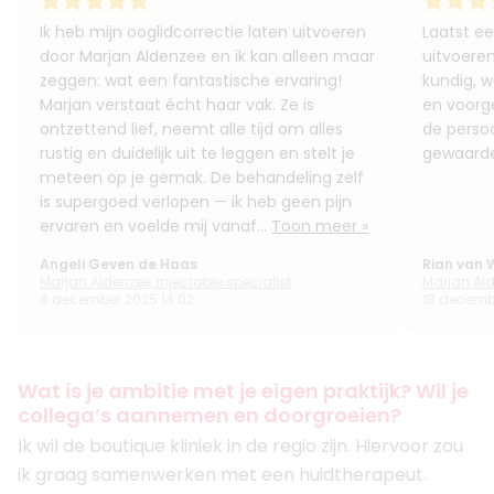
Ik heb mijn ooglidcorrectie laten uitvoeren
Laatst ee
door Marjan Aldenzee en ik kan alleen maar
uitvoeren
zeggen: wat een fantastische ervaring!
kundig, 
Marjan verstaat écht haar vak. Ze is
en voorge
ontzettend lief, neemt alle tijd om alles
de persoo
rustig en duidelijk uit te leggen en stelt je
gewaarde
meteen op je gemak. De behandeling zelf
is supergoed verlopen — ik heb geen pijn
ervaren en voelde mij vanaf...
Toon meer »
Angeli Geven de Haas
Rian van 
Marjan Aldenzee, injectable specialist
Marjan Ald
4 december 2025 14:02
18 decemb
Wat is je ambitie met je eigen praktijk? Wil je
collega’s aannemen en doorgroeien?
Ik wil de boutique kliniek in de regio zijn. Hiervoor zou
ik graag samenwerken met een huidtherapeut.