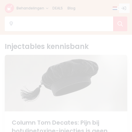
Behandelingen
DEALS
Blog
Injectables kennisbank
Column Tom Decates: Pijn bij
botulinetoxine-injecties is geen